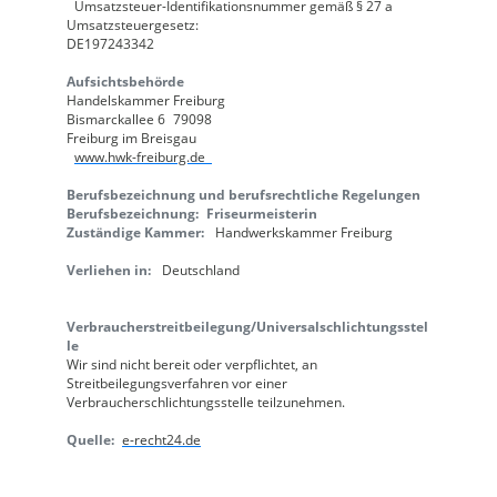
Umsatzsteuer-Identifikationsnummer gemäß § 27 a
Umsatzsteuergesetz:
DE197243342
Aufsichtsbehörde
Handelskammer Freiburg
Bismarckallee 6 79098
Freiburg im Breisgau
www.hwk-freiburg.de
Berufsbezeichnung und berufsrechtliche Regelungen
Berufsbezeichnung: Friseurmeisterin
Zuständige Kammer:
Handwerkskammer Freiburg
Verliehen in:
Deutschland
Verbraucherstreitbeilegung/Universalschlichtungsstel
le
Wir sind nicht bereit oder verpflichtet, an
Streitbeilegungsverfahren vor einer
Verbraucherschlichtungsstelle teilzunehmen.
Quelle:
e-recht24.de